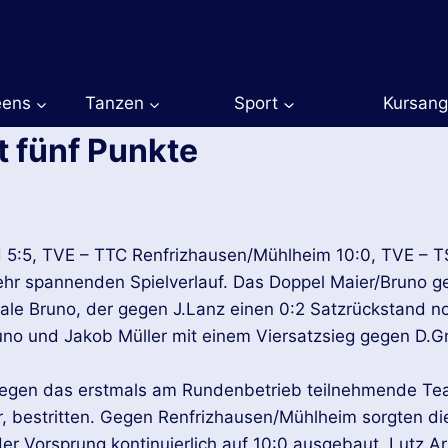
eens
Tanzen
Sport
Kursan
t fünf Punkte
ld 5:5, TVE – TTC Renfrizhausen/Mühlheim 10:0, TVE –
hr spannenden Spielverlauf. Das Doppel Maier/Bruno gew
uale Bruno, der gegen J.Lanz einen 0:2 Satzrückstand 
runo und Jakob Müller mit einem Viersatzsieg gegen D.G
gegen das erstmals am Rundenbetrieb teilnehmende T
 bestritten. Gegen Renfrizhausen/Mühlheim sorgten die
der Vorsprung kontinuierlich auf 10:0 ausgebaut. Lutz 