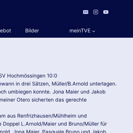
gebot
Bilder
meinTVE
 TSV Hochmössingen 10:0
ann in drei Sätzen, Müller/B.Arnold unterlagen.
noch umbiegen konnte. Jona Maier und Jakob
meiner Otero sicherten das gerechte
eam aus Renfrizhausen/Mühlheim und
 Doppel L.Arnold/Maier und Bruno/Müller für
Arnold, Jona Maier, Pasquale Bruno und Jakob