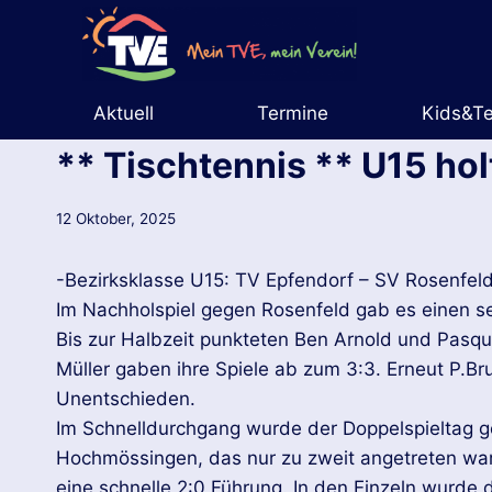
Zum
Inhalt
springen
Aktuell
Termine
Kids&T
** Tischtennis ** U15 hol
12 Oktober, 2025
-Bezirksklasse U15: TV Epfendorf – SV Rosenfe
Im Nachholspiel gegen Rosenfeld gab es einen se
Bis zur Halbzeit punkteten Ben Arnold und Pasq
Müller gaben ihre Spiele ab zum 3:3. Erneut P.B
Unentschieden.
Im Schnelldurchgang wurde der Doppelspieltag 
Hochmössingen, das nur zu zweit angetreten war,
eine schnelle 2:0 Führung. In den Einzeln wurde 