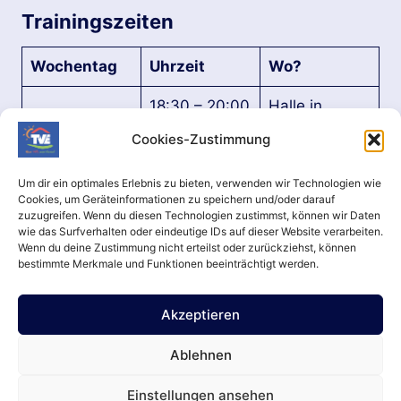
Trainingszeiten
Wochentag
Uhrzeit
Wo?
18:30 – 20:00
Halle in
Freitag
Uhr
Epfendorf
Cookies-Zustimmung
Um dir ein optimales Erlebnis zu bieten, verwenden wir Technologien wie
Ansprechpartner
Cookies, um Geräteinformationen zu speichern und/oder darauf
zuzugreifen. Wenn du diesen Technologien zustimmst, können wir Daten
Me­la­nie Groß
wie das Surfverhalten oder eindeutige IDs auf dieser Website verarbeiten.
Wenn du deine Zustimmung nicht erteilst oder zurückziehst, können
bestimmte Merkmale und Funktionen beeinträchtigt werden.
Login
Akzeptieren
Aktuell
Datenschutz
impressum
Kontakt
Termine
Anpassungen
Ablehnen
Einstellungen ansehen