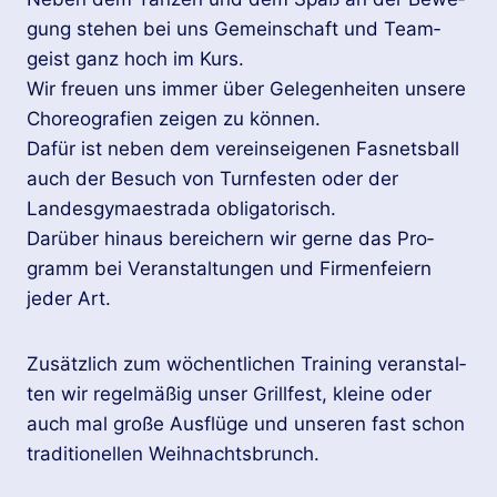
gung ste­hen bei uns Ge­mein­schaft und Team­
geist ganz hoch im Kurs.
Wir freu­en uns immer über Ge­le­gen­hei­ten un­se­re
Cho­reo­gra­fi­en zei­gen zu kön­nen.
Dafür ist neben dem ver­eins­ei­ge­nen Fas­nets­ball
auch der Be­such von Turn­fes­ten oder der
Landesgy­ma­es­tra­da ob­li­ga­to­risch.
Dar­über hin­aus be­rei­chern wir gerne das Pro­
gramm bei Ver­an­stal­tun­gen und Fir­men­fei­ern
jeder Art.
Zu­sätz­lich zum wö­chent­li­chen Trai­ning ver­an­stal­
ten wir re­gel­mä­ßig unser Grill­fest, klei­ne oder
auch mal große Aus­flü­ge und un­se­ren fast schon
tra­di­tio­nel­len Weih­nachts­brunch.