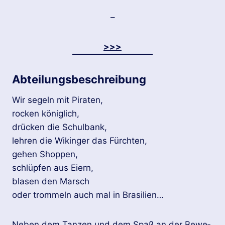
–
>>>
Abteilungsbeschreibung
Wir se­geln mit Pi­ra­ten,
ro­cken kö­nig­lich,
drü­cken die Schul­bank,
leh­ren die Wi­kin­ger das Fürch­ten,
gehen Shop­pen,
schlüp­fen aus Eiern,
bla­sen den Marsch
oder trom­meln auch mal in Bra­si­li­en…
Neben dem Tan­zen und dem Spaß an der Be­we­