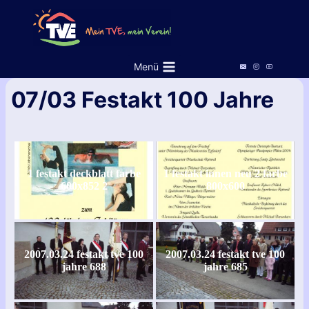
Zum
Inhalt
springen
Menü
07/03 Festakt 100 Jahre
1 festakt deckblatt farbe
1 festakt innen neu 2 farbe
600x852 2
800x600
2007.03.24 festakt tve 100
2007.03.24 festakt tve 100
jahre 688
jahre 685